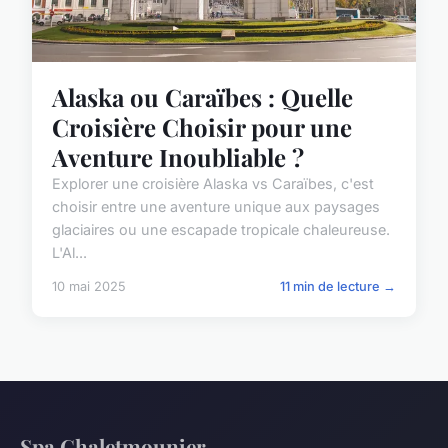
Alaska ou Caraïbes : Quelle
Croisière Choisir pour une
Aventure Inoubliable ?
Explorer une croisière Alaska vs Caraïbes, c'est
choisir entre une aventure unique aux paysages
glaciaires ou une escapade tropicale chaleureuse.
L'Al...
10 mai 2025
11 min de lecture →
Spa Chaletmounier