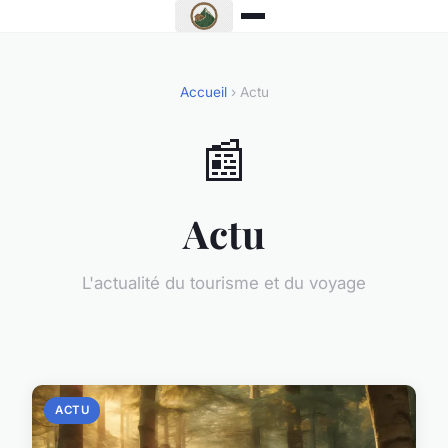
Accueil
› Actu
📰
Actu
L'actualité du tourisme et du voyage
ACTU