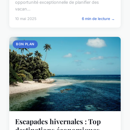
opportunité exceptionnelle de planifier des
vacan...
10 mai 2025
6 min de lecture →
BON PLAN
Escapades hivernales : Top
destinations économiques